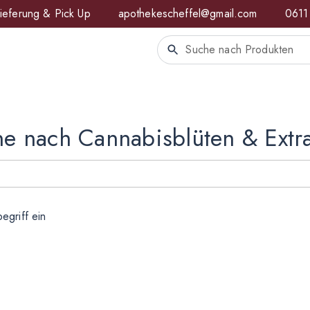
ieferung & Pick Up
apothekescheffel@gmail.com
0611
e nach Cannabisblüten & Extr
egriff ein